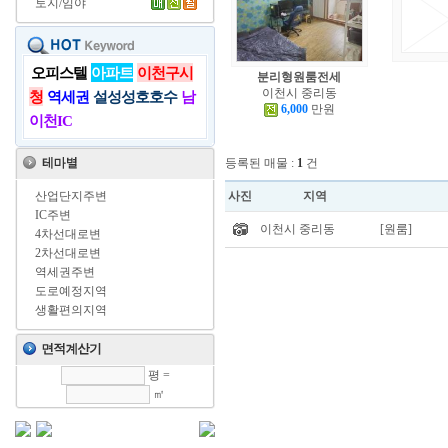
토지/임야
오피스텔
아파트
이천구시
분리형원룸전세
이천시 중리동
청
역세권
설성성호호수
남
6,000
만원
이천IC
등록된 매물 :
1
건
산업단지주변
사진
지역
IC주변
이천시 중리동
[원룸]
4차선대로변
2차선대로변
역세권주변
도로예정지역
생활편의지역
평 =
㎡