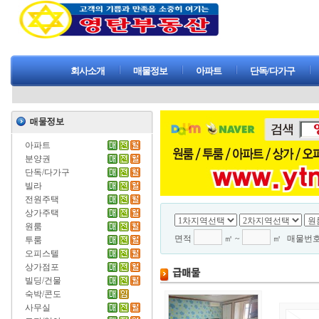
회사소개
매물정보
아파트
단독/다가구
아파트
분양권
단독/다가구
빌라
전원주택
상가주택
원룸
면적
㎡ ~
㎡
매물번
투룸
오피스텔
상가점포
빌딩/건물
숙박/콘도
사무실