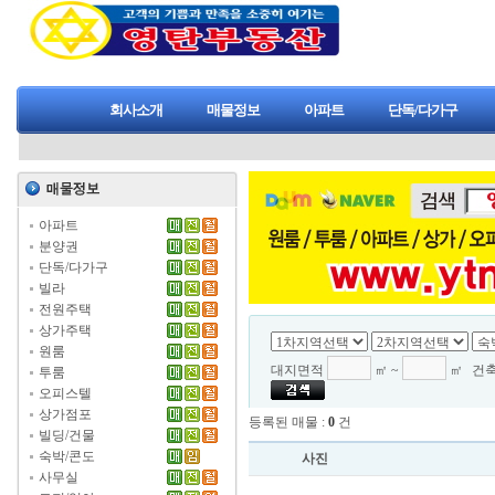
회사소개
매물정보
아파트
단독/다가구
아파트
분양권
단독/다가구
빌라
전원주택
상가주택
원룸
대지면적
㎡ ~
㎡
건
투룸
오피스텔
상가점포
등록된 매물 :
0
건
빌딩/건물
숙박/콘도
사진
사무실