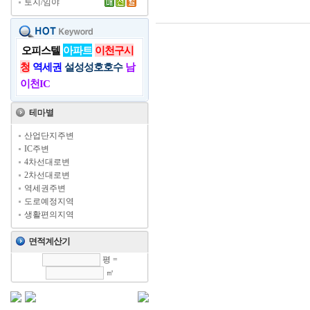
토지/임야
오피스텔
아파트
이천구시
청
역세권
설성성호호수
남
이천IC
산업단지주변
IC주변
4차선대로변
2차선대로변
역세권주변
도로예정지역
생활편의지역
평 =
㎡