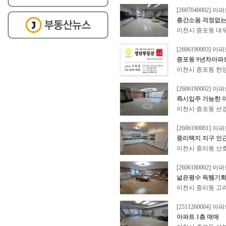
[2607040002] 아
층간소음 걱정없는
이천시 증포동 대우
[2606190003] 아
증포동 9년차아파
이천시 증포동 한양
[2606190002] 아
즉시입주 가능한 
이천시 증포동 선경
[2606190001] 아
중리택지 지구 인
이천시 중리동 산호
[2606180002] 아
넓은평수 득템기
이천시 중리동 고려
[2511260004] 아
아파트 1층 매매