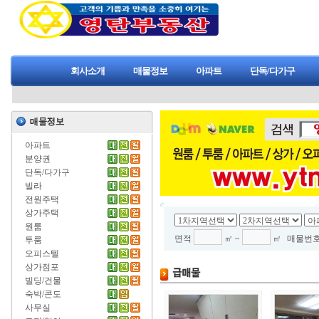
회사소개
매물정보
아파트
단독/다가구
아파트
분양권
단독/다가구
빌라
전원주택
상가주택
원룸
면적
㎡ ~
㎡
매물번
투룸
오피스텔
상가점포
빌딩/건물
숙박/콘도
사무실