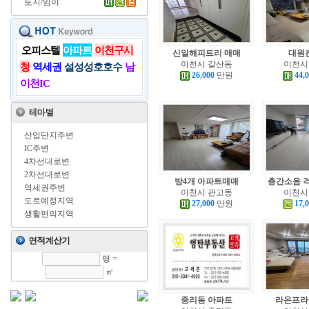
토지/임야
오피스텔
아파트
이천구시
신일해피트리 매매
대원
이천시 갈산동
이천시
청
역세권
설성성호호수
남
26,000
만원
44,
이천IC
산업단지주변
IC주변
4차선대로변
2차선대로변
방4개 아파트매매
층간소음 걱
역세권주변
이천시 관고동
이천시
도로예정지역
27,000
만원
17,
생활편의지역
평 =
㎡
중리동 아파트
라온프라