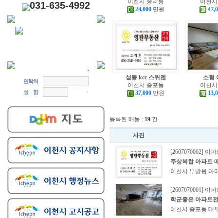
이천시 중리동
이천시
031-635-4992
24,000
만원
47,
설봉 kcc 스위첸
소형 
연락처
이천시 증포동
이천시
성 함
37,000
만원
13,
등록된 매물 :
19
건
사진
[2607070002] 아
주상복합 아파트 
이천시 부발읍 아
[2607070001] 아
학군좋은 아파트
이천시 증포동 대우