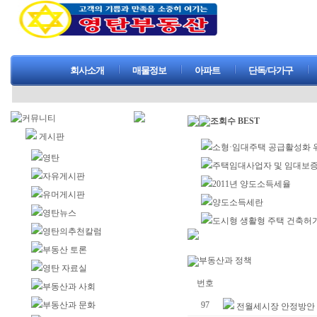
회사소개
매물정보
아파트
단독/다가구
커뮤니티
조회수
BEST
게시판
소형·임대주택 공급활성화 
영탄
주택임대사업자 및 임대보증
자유게시판
2011년 양도소득세율
유머게시판
양도소득세란
영탄뉴스
도시형 생활형 주택 건축허
영탄의추천칼럼
부동산 토론
부동산과 정책
영탄 자료실
번호
부동산과 사회
부동산과 문화
97
전월세시장 안정방안