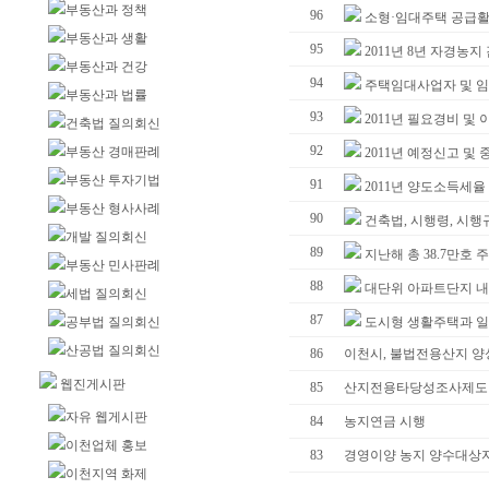
부동산과 정책
96
소형·임대주택 공급활성
부동산과 생활
95
2011년 8년 자경농
부동산과 건강
94
주택임대사업자 및 임
부동산과 법률
93
2011년 필요경비 및 
건축법 질의회신
92
부동산 경매판례
2011년 예정신고 및
부동산 투자기법
91
2011년 양도소득세율
부동산 형사사례
90
건축법, 시행령, 시행규칙
개발 질의회신
89
지난해 총 38.7만호 주
부동산 민사판례
88
대단위 아파트단지 내 
세법 질의회신
87
공부법 질의회신
도시형 생활주택과 일반
산공법 질의회신
86
이천시, 불법전용산지 양
웹진게시판
85
산지전용타당성조사제도
자유 웹게시판
84
농지연금 시행
이천업체 홍보
83
경영이양 농지 양수대상
이천지역 화제