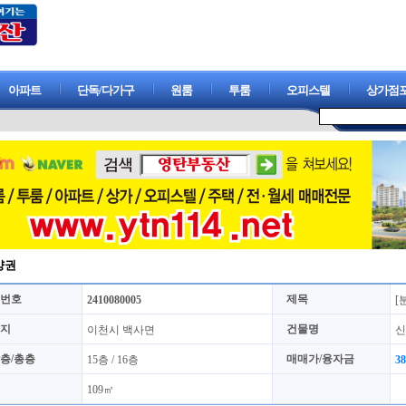
아파트
단독/다가구
원룸
투룸
오피스텔
상가점
양권
번호
제목
2410080005
[
지
건물명
이천시 백사면
층/총층
매매가/융자금
15층 / 16층
3
109㎡