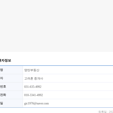
록자정보
명
영탄부동산
자
고려흔 중개사
번호
031-635-4992
전화
010-3341-4992
일
gic1976@naver.com
·등록일 : 202