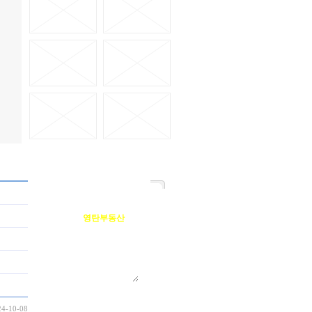
영탄부동산
10
/80byte
4-10-08