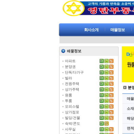
회사소개
매물정보
아파트
분양권
단독/다가구
빌라
전원주택
분
상가주택
원룸
매물
투룸
오피스텔
소재
상가점포
빌딩/건물
해당
숙박/콘도
면적
사무실