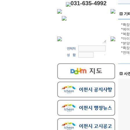
031-635-4992
기
*확장
*에어
*복
*마이
*분양
*확장
연락처
*전매
성 함
사