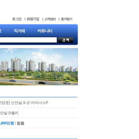
포
직거래
커뮤니티
분양권] 신안실크 @ 마이너스P
신안실크밸리
8,800만원
/
없음