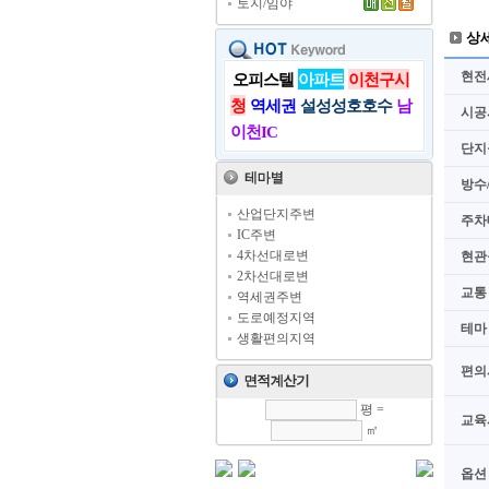
토지/임야
상
현전
오피스텔
아파트
이천구시
청
역세권
설성성호호수
남
시공
이천IC
단지
방수
산업단지주변
주차
IC주변
4차선대로변
현관
2차선대로변
교통
역세권주변
도로예정지역
테마
생활편의지역
편의
평 =
교육
㎡
옵션