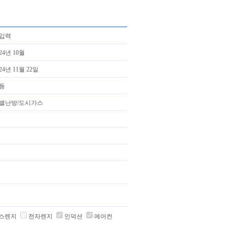
입력
024년 10월
024년 11월 22일
동
별난방/도시가스
스렌지
전자렌지
인덕션
에어컨