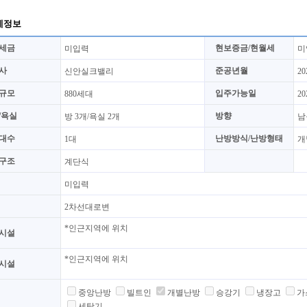
세정보
세금
현보증금/현월세
미입력
미
사
준공년월
신안실크밸리
2
규모
입주가능일
880세대
2
/욕실
방향
방 3개/욕실 2개
남
대수
난방방식/난방형태
1대
개
구조
계단식
미입력
2차선대로변
*인근지역에 위치
시설
*인근지역에 위치
시설
중앙난방
빌트인
개별난방
승강기
냉장고
가
세탁기