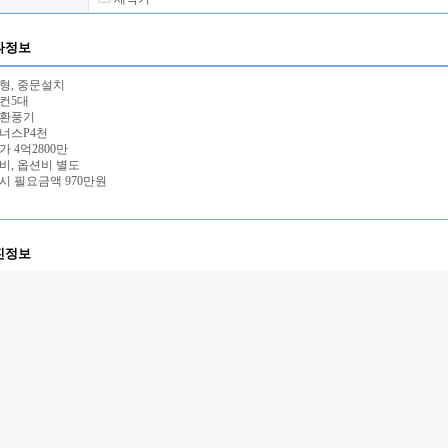
타정보
형, 중문설치
컨5대
합환풍기
너스P4천
가 4억2800만
비, 옵션비 별도
시 필요금액 970만원
진정보