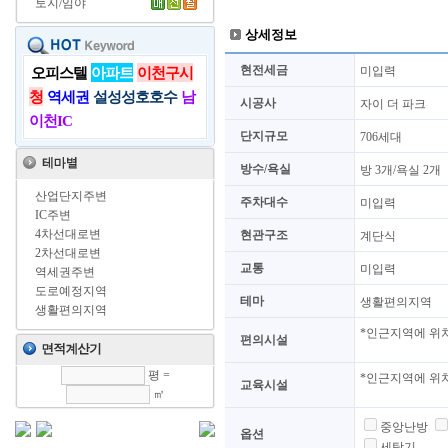
토지/임야
상세정보
현전세금
미입력
오피스텔
아파트
이천구시
청
역세권
설성성호호수
남
시공사
자이 더 파크
이천IC
단지규모
706세대
방수/욕실
방 3개/욕실 2개
산업단지주변
주차대수
미입력
IC주변
4차선대로변
현관구조
계단식
2차선대로변
교통
미입력
역세권주변
도로예정지역
테마
생활편의지역
생활편의지역
*인근지역에 위
편의시설
평 =
*인근지역에 위
교육시설
㎡
중앙난방
옵션
세탁기