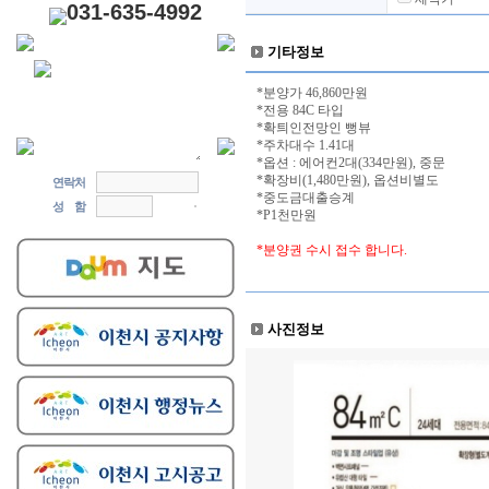
031-635-4992
기타정보
*분양가 46,860만원
*전용 84C 타입
*확틔인전망인 뻥뷰
*주차대수 1.41대
*옵션 : 에어컨2대(334만원), 중문
*확장비(1,480만원), 옵션비별도
연락처
*중도금대출승계
성 함
*P1천만원
*분양권 수시 접수 합니다.
사진정보