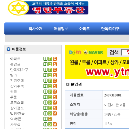
회사소개
매물정보
아파트
단독/다가구
아파트
분양권
단독/다가구
빌라
전원주택
분양권
상가주택
원룸
매물번호
2407310001
투룸
오피스텔
소재지
이천시 관고동
상가점포
빌딩/건물
해당층/총층
14층 / 25층
숙박/콘도
면적
113㎡
사무실